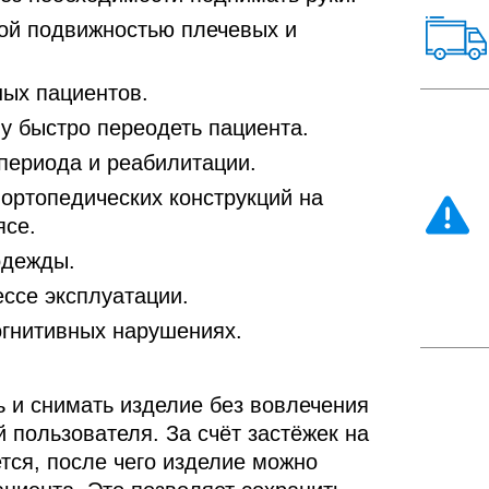
коф
Адаптивный
Адаптивные
коф
Адаптивный
Адаптивные
мол
костюм
ой подвижностью плечевых и
трусы на
мол
костюм
трусы на
лет
футболка
кнопках,
лет
футболка
кнопках,
муж
кнопки по
мужские
муж
кнопки по
мужские
плечевым
ых пациентов.
плечевым
швам+брюки,
швам+брюки,
мужской
 быстро переодеть пациента.
мужской
периода и реабилитации.
ортопедических конструкций на
ясе.
одежды.
ссе эксплуатации.
огнитивных нарушениях.
ь и снимать изделие без вовлечения
й пользователя. За счёт застёжек на
тся, после чего изделие можно