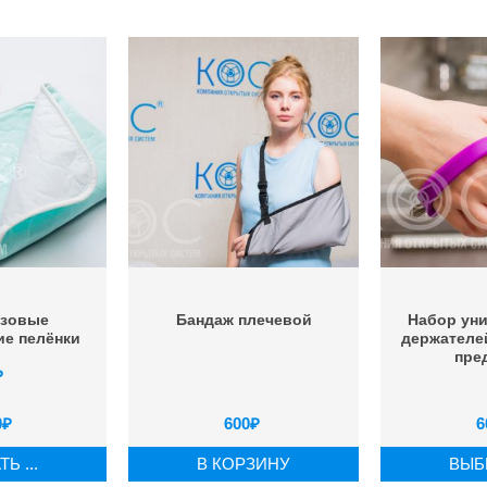
азовые
Бандаж плечевой
Набор ун
е пелёнки
держателе
пре
₽
0
₽
600
₽
6
Ь ...
В КОРЗИНУ
ВЫБР