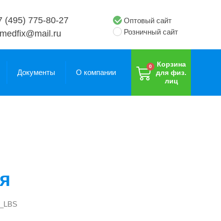
7 (495) 775-80-27
Оптовый сайт
Розничный сайт
medfix@mail.ru
Корзина
Документы
О компании
для физ.
лиц
Адаптивные
Адаптивные
брюки
брюки
ая
_LBS
Адаптивные
птивная
Адаптивные
брюки,
птивная
тка-
брюки,