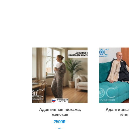
Адаптивная пижама,
Адаптивны
женская
тёп
2500
₽
–