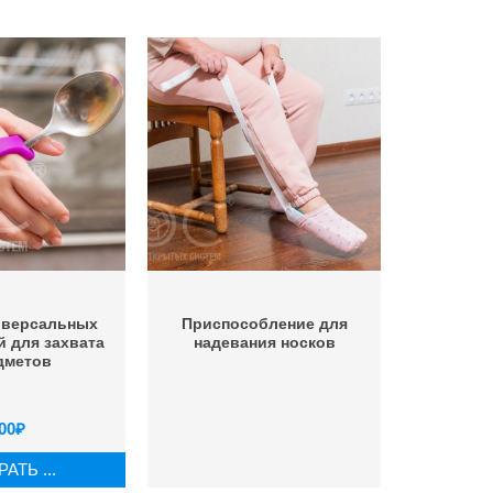
иверсальных
Приспособление для
й для захвата
надевания носков
дметов
00
₽
АТЬ ...