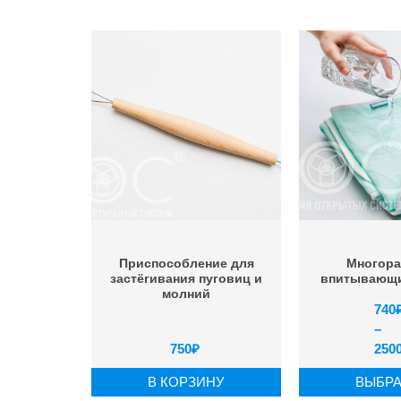
Приспособление для
Многор
застёгивания пуговиц и
впитывающи
молний
740
–
750
₽
250
В КОРЗИНУ
ВЫБРАТ