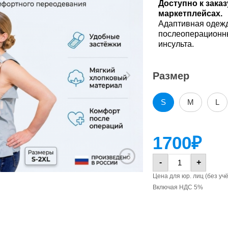
утеплённые
классические,
Доступно к зака
кур
вет
утеплённые
классические,
гетры
демисезонные,
вет
маркетплейсах.
муж
гетры
демисезонные,
мужские
муж
Адаптивная одежд
мужские
послеоперационны
инсульта.
Адаптивный
Адаптивный
Адаптивная
спортивный
Ада
Адаптивная
спортивный
майка на
Ада
костюм:
пиж
майка на
костюм:
липучках,
пиж
Размер
кофта на
муж
липучках,
кофта на
женская
муж
молнии+брюки,
женская
молнии+брюки,
летний,
летний,
S
M
L
мужской
мужской
Адаптивная
Адаптивная
футболка с
Ада
футболка с
Адаптивный
Ада
липучками по
пиж
Адаптивный
1700
₽
липучками по
костюм
пиж
боковым
жен
костюм
боковым
худи+брюки,
жен
швам и по
худи+брюки,
швам и по
демисезонный,
низу рукавов
-
+
демисезонный,
низу рукавов
мужской
мужской
Цена для юр. лиц (без уч
Ада
Включая НДС 5%
Ада
Адаптивные
Адаптивная
бод
Адаптивные
Адаптивная
бод
брюки с
рубашка с
мол
брюки с
рубашка с
мол
карманом
длинным
шаг
карманом
длинным
шаг
рукавом,