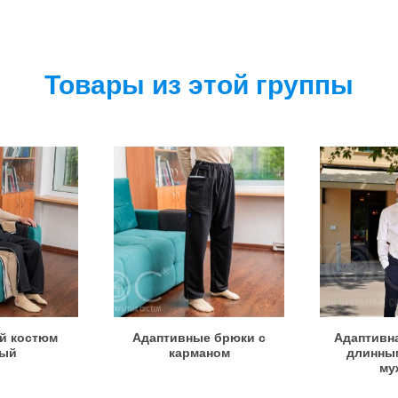
Товары из этой группы
й костюм
Адаптивные брюки с
Адаптивна
лый
карманом
длинным
му