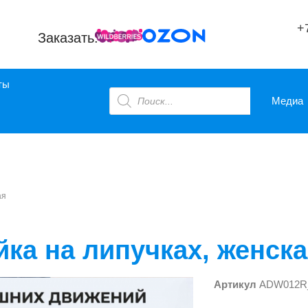
+
Заказать:
ты
Медиа
Адаптивные
Адаптивные
костюмы
Адаптивное
костюмы
Адаптивное
нижнее бельё,
ая
нижнее бельё,
пижамы
пижамы
ка на липучках, женск
Артикул
ADW012R
Адаптивные
Ада
Адаптивные
Адаптивные
брюки
Ада
кур
Адаптивные
брюки