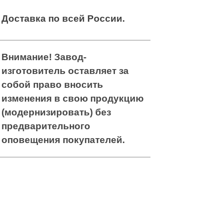
та на
Адаптивные
та на
Адаптивные
нии,
брюки для
нии,
Доставка по всей России
.
брюки для
няя,
аппарата
няя,
аппарата
ская
Илизарова с
ская
Илизарова с
молниями
молниями
Внимание! Завод-
изготовитель оставляет за
собой право вносить
изменения в свою продукцию
(модернизировать) без
предварительного
оповещения покупателей.