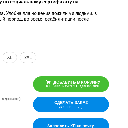
молнии по
зу по социальному сертификату на
тка-
ровка,
молнии по
боковым
ровка,
ская
боковым
швам
ская
а. Удобна для ношения пожилыми людьми, в
швам
й период, во время реабилитации после
Адаптивные
птивная
Адаптивные
шорты
птивная
ама,
шорты
классические,
ама,
ская
классические,
мужские
ская
мужские
XL
2XL
Адаптивные
Адаптивные
птивная
брюки,
птивная
брюки,
ама,
классические,
ама,
классические,
ская
летние,
ДОБАВИТЬ В КОРЗИНУ
ская
летние,
мужские
выставить счет/КП для юр.лиц.
мужские
ёта доставки)
Адаптивные
СДЕЛАТЬ ЗАКАЗ
Адаптивные
птивное
брюки
для физ. лиц.
птивное
брюки
и с
липучки по
и с
липучки по
нией в
боковым
нией в
боковым
овом шве
швам,
овом шве
швам,
Запросить КП на почту
мужские