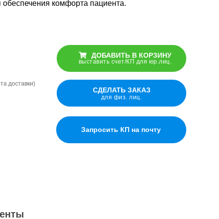
 обеспечения комфорта пациента.
Подушка
ДОБАВИТЬ В КОРЗИНУ
Подушка
«Косточка»
выставить счет/КП для юр.лиц.
«Косточка»
универсальная
универсальная
ёта доставки)
СДЕЛАТЬ ЗАКАЗ
для физ. лиц.
Подушка-
Подушка-
разделитель
разделитель
Запросить КП на почту
для ног
для ног
Подушка для
Подушка для
переворачивания
переворачивания
енты