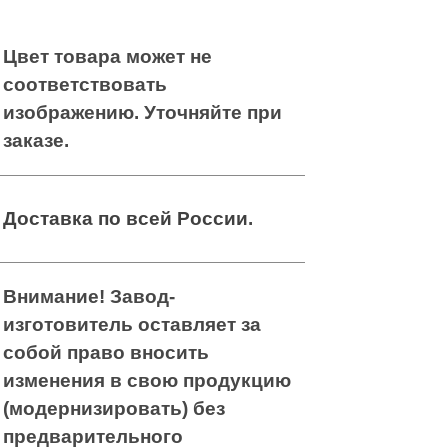
Позиционная
Цвет товара может не
Позиционная
подушка под
подушка под
соответствовать
ногу
ногу
изображению. Уточняйте при
заказе.
Подушка-
Подушка-
гнездо,
гнездо,
махровая
Доставка по всей России
махровая
.
ткань
ткань
Внимание! Завод-
изготовитель оставляет за
собой право вносить
изменения в свою продукцию
(модернизировать) без
предварительного