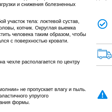
згрузки и снижения болезненных
Подушка-
Треугольная
Подушка-
ограничитель
Треугольная
подушка
ограничитель
й участок тела: локтевой сустав,
прямоугольная
подушка
прямоугольная
головы, копчик. Округлая выемка
тить человека таким образом, чтобы
лся с поверхностью кровати.
Подушка-
Валик для
Подушка-
Валик для
подкова для
позиционирования
подкова для
позиционирования
шеи
с шариками
шеи
с шариками
а чехле располагается по центру
олнии» не пропускает влагу и пыль.
эластичного упругого
нания формы.