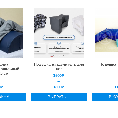
алик
Подушка-разделитель для
Подушка 
иональный,
ног
20 см
1500
₽
–
0
₽
1800
₽
1
ЗИНУ
ВЫБРАТЬ ...
В К