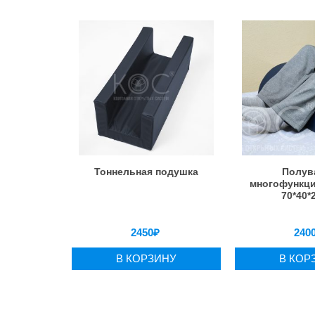
Тоннельная подушка
Полув
многофункц
70*40*
2450
₽
240
В КОРЗИНУ
В КОР