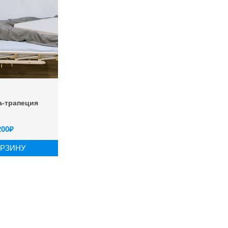
-трапеция
200
₽
ОРЗИНУ