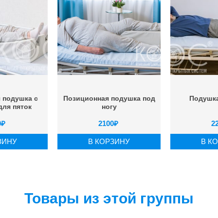
 подушка с
Позиционная подушка под
Подушка
для пяток
ногу
0
₽
2100
₽
2
ЗИНУ
В КОРЗИНУ
В К
Товары из этой группы