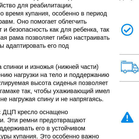
Вешалка для
для
Вешалка для
йство для реабилитации,
для
рентгенозащитной
инвалидов,
рентгенозащитной
инвалидов,
одежды, 5
о время купания, особенно в период
облегчающий
одежды, 5
облегчающий
плечиков
пользование
плечиков
равм. Оно помогает облегчить
пользование
унитазом
унитазом
 и безопасность как для ребенка, так
ая рама позволяет гибко настраивать
Поручень в
Вешалка для
Поручень в
Вешалка для
кровать, с
ы адаптировать его под
рентгенозащитной
кровать, с
рентгенозащитной
саморегуляцией
одежды, 5
.
саморегуляцией
одежды, 5
высоты, из
плечиков
высоты, из
плечиков
нержавеющей
нержавеющей
 спинки и изножья (нижней части)
стали
стали
нию нагрузки на тело и поддержанию
Вешалка
Вешалка
гулируемая высота сиденья позволяет
настенная
настенная
Раковина для
для
Раковина для
-гамаке так, чтобы ухаживающий имел
для
инвалидов, с
рентгенозащитной
инвалидов, с
рентгенозащитной
регулировкой
не нагружая спину и не напрягаясь.
одежды, 5
регулировкой
одежды, 5
высоты
плечиков
высоты
плечиков
с ДЦП кресло оснащено
. Эти ремни предотвращают
ддерживать его в устойчивом
уры купания. Это особенно важно