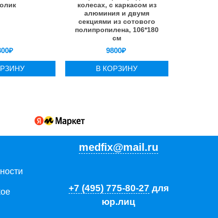
олик
колесах, с каркасом из
алюминия и двумя
секциями из сотового
полипропилена, 106*180
см
800
₽
9800
₽
ОРЗИНУ
В КОРЗИНУ
medfix@mail.ru
ности
+7 (495) 775-80-27
для
кое
юр.лиц