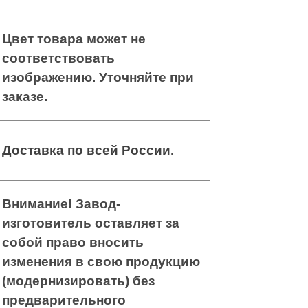
Складной
Складной
пеленальный
пеленальный
столик
Цвет товара может не
столик
соответствовать
изображению. Уточняйте при
Стойка-опора
Стойка-опора
для
заказе.
для
самоподнимания
самоподнимания
в кровати, с
в кровати, с
регулировкой
регулировкой
высоты
Доставка по всей России
.
высоты
Тележка
Тележка
сервировочная
Внимание! Завод-
сервировочная
для посуды,
для посуды,
изготовитель оставляет за
95*55*94 см
95*55*94 см
собой право вносить
изменения в свою продукцию
(модернизировать) без
предварительного