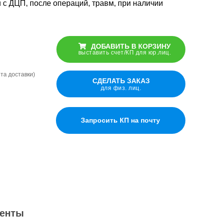
 с ДЦП, после операций, травм, при наличии
.
Рама опорная
Рама опорная
для
для
подтягивания
ДОБАВИТЬ В КОРЗИНУ
подтягивания
в кровати,
выставить счет/КП для юр.лиц.
в кровати,
напольная
напольная
ёта доставки)
СДЕЛАТЬ ЗАКАЗ
для физ. лиц.
Санитарный
Санитарный
стул-каталка
стул-каталка
Запросить КП на почту
Складной
Складной
пеленальный
пеленальный
столик
столик
енты