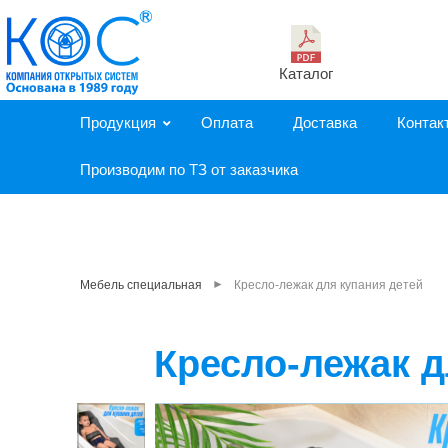
Каталог
Продукция
Оплата
Доставка
Контак
Производим по ТЗ от заказчика
►
Мебель специальная
Кресло-лежак для купания детей
Кресло-лежак д