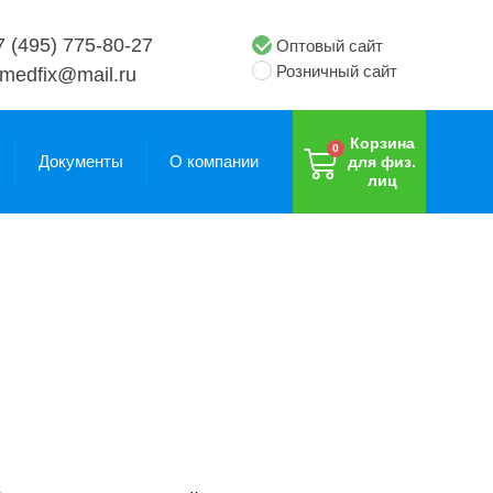
7 (495) 775-80-27
Оптовый сайт
Розничный сайт
medfix@mail.ru
Корзина
Документы
О компании
для физ.
лиц
Поручни
Поручни
Для ванной и
Для ванной и
туалета
туалета