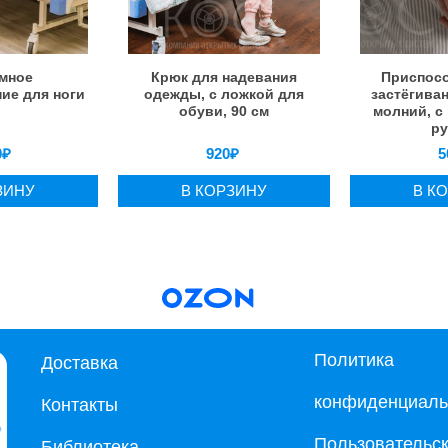
мное
Крюк для надевания
Приспосо
ие для ноги
одежды, с ложкой для
застёгива
обуви, 90 см
молний, с
ру
0
₽
920
₽
5
ЗИНУ
В КОРЗИНУ
В К
Политика
Доставка
конфиденциаль
Контакты
Пользовательс
Библиотека