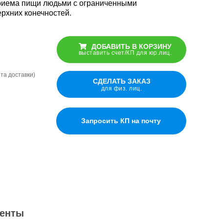
риема пищи людьми с ограниченными
Приспособление
рхних конечностей.
тивоскользящий
Приспособление
для
тивоскользящий
рик под
для
надевания и
рик под
елку,
надевания и
снимания
елку,
40 см
снимания
носков
40 см
ДОБАВИТЬ В КОРЗИНУ
носков
выставить счет/КП для юр.лиц.
версальная
ёта доставки)
версальная
рывалка
СДЕЛАТЬ ЗАКАЗ
рывалка
Табурет для
юч) для
для физ. лиц.
Табурет для
юч) для
ванной
товых
ванной
товых
шек
шек
ылок и
ылок и
Запросить КП на почту
ок (ø20-82
ок (ø20-82
Набор
Набор
универсальных
универсальных
держателей
ескопическая
держателей
для захвата
ескопическая
ырёхопорная
для захвата
предметов
ырёхопорная
сть для
предметов
сть для
ьбы,
ьбы,
ссическая
ссическая
Активный
енты
Активный
захват для