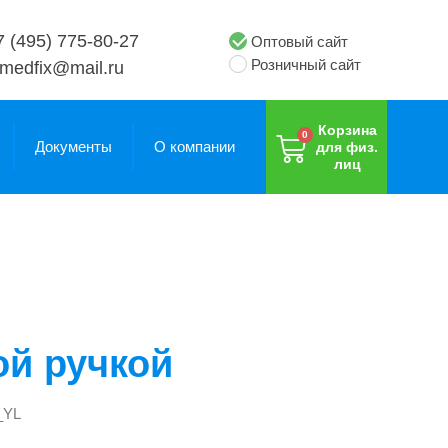
7 (495) 775-80-27
Оптовый сайт
Розничный сайт
medfix@mail.ru
Корзина
Документы
О компании
для физ.
лиц
Приспособление
сажный
Приспособление
для
сажный
ик с
для
надевания
ик с
ами, 7 см
надевания
носков
ами, 7 см
носков
птивный
Приспособление
птивный
ой ручкой
жатель
Приспособление
для
жатель
 захвата
для
надевания
 захвата
жки,
надевания
рубашек
жки,
кана
рубашек
_YL
кана