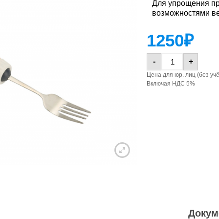
Для упрощения п
возможностями ве
Про
Захват для
Захват для
Про
ков
Захват для
Захват для
удержания
удержания
ков
тар
удержания
удержания
1250
₽
посуды,
посуды
тар
30х
посуды,
посуды
пластиковый
30х
пластиковый
-
+
Крюк на
Уни
Крюк на
Цена для юр. лиц (без уч
Уни
длинной
отк
Балансировочный
длинной
Включая НДС 5%
отк
Балансировочный
ручке (для
(кл
массажный
ручке (для
(кл
массажный
открывания
вин
диск,
открывания
вин
диск,
форточек,
кры
напольный
форточек,
кры
напольный
створок окна
бут
створок окна
бут
и иных
бан
и иных
бан
предметов)
мм)
предметов)
мм)
Трость
Трость
тактильная,
Тел
тактильная,
Массажная
для слепых,
Тел
чет
Массажная
для слепых,
расческа с
складная
чет
тро
расческа с
складная
длинной
тро
ход
длинной
ручкой
ход
кла
ручкой
кла
Докум
Стул для