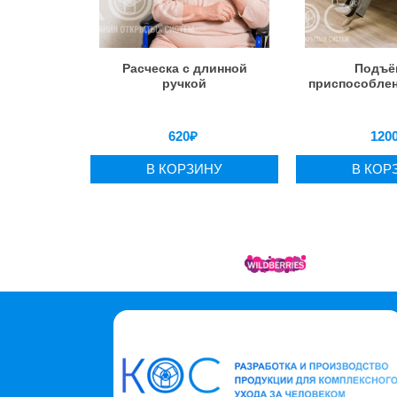
Расческа с длинной
Подъё
ручкой
приспособлен
620
₽
120
В КОРЗИНУ
В КОР