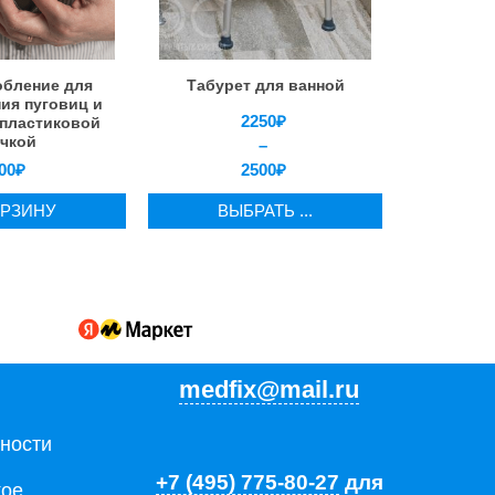
бление для
Табурет для ванной
ния пуговиц и
2250
₽
 пластиковой
чкой
–
00
₽
2500
₽
ОРЗИНУ
ВЫБРАТЬ ...
medfix@mail.ru
ности
+7 (495) 775-80-27
для
кое