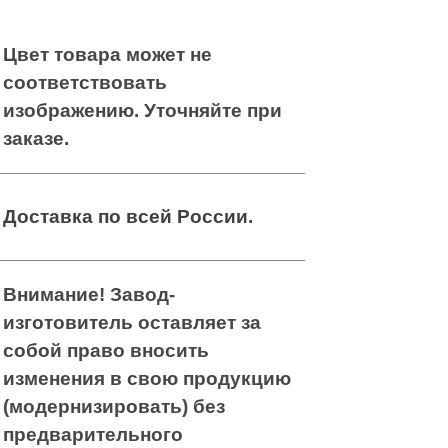
к для
захват для
предметов
к для
евания
предметов
евания
жды, с
жды, с
Цвет товара может не
кой для
кой для
ви, 90 см
соответствовать
ви, 90 см
Приспособление
Приспособление
изображению. Уточняйте при
для
для
застёгивания
заказе.
застёгивания
пуговиц и
ылочка с
пуговиц и
молний
ылочка с
летницей,
молний
летницей,
 мл
 мл
Доставка по всей России
.
Внимание! Завод-
изготовитель оставляет за
собой право вносить
изменения в свою продукцию
(модернизировать) без
предварительного