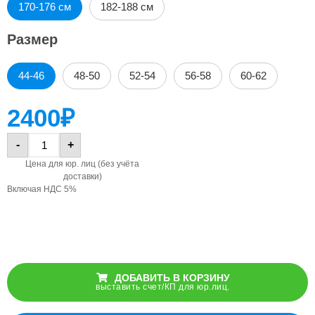
170-176 см
182-188 см
Размер
44-46
48-50
52-54
56-58
60-62
2400
₽
-
+
Цена для юр. лиц (без учёта
доставки)
Включая НДС 5%
ДОБАВИТЬ В КОРЗИНУ
выставить счет/КП для юр.лиц.