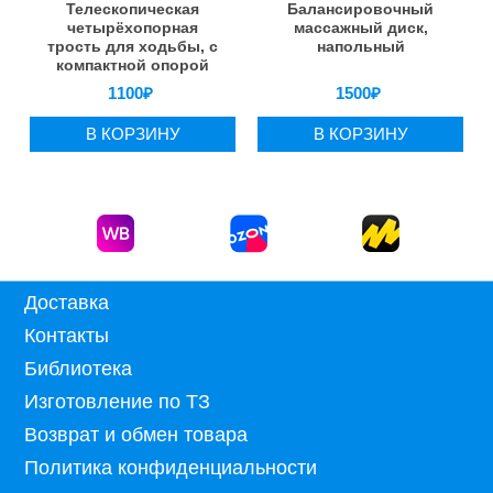
Телескопическая
Балансировочный
четырёхопорная
массажный диск,
трость для ходьбы, с
напольный
компактной опорой
1100
₽
1500
₽
В КОРЗИНУ
В КОРЗИНУ
Доставка
Контакты
Библиотека
Изготовление по ТЗ
Возврат и обмен товара
Политика конфиденциальности