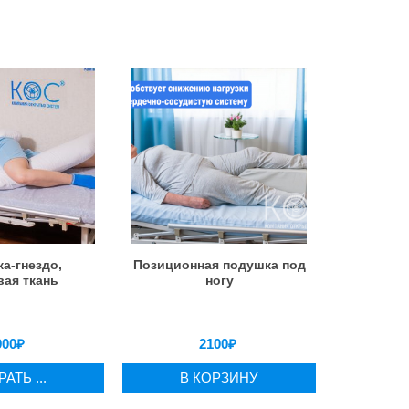
а-гнездо,
Позиционная подушка под
ая ткань
ногу
900
₽
2100
₽
АТЬ ...
В КОРЗИНУ