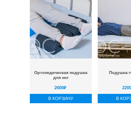
Ортопедическая подушка
Подушка-
для ног
2600
₽
220
В КОРЗИНУ
В КОР