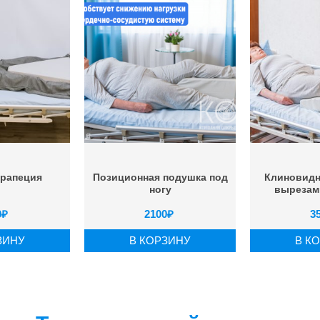
трапеция
Позиционная подушка под
Клиновидн
ногу
вырезами
0
₽
2100
₽
3
ЗИНУ
В КОРЗИНУ
В К