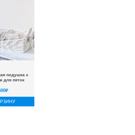
ая подушка с
 для пяток
500
₽
ОРЗИНУ