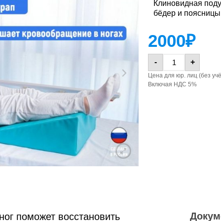
Клиновидная поду
бёдер и поясницы,
2000
₽
-
+
Цена для юр. лиц (без уч
Включая НДС 5%
Докум
ног поможет восстановить