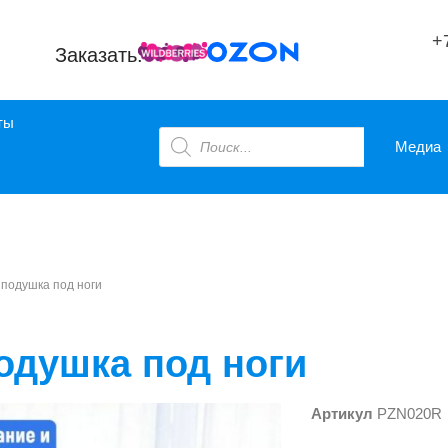
+
Заказать:
ты
Медиа
Фиксирующие
Средства
Фиксирующие
Средства
ремни
фиксации
подушка под ноги
ремни
фиксации
одушка под ноги
Артикул
PZN020R