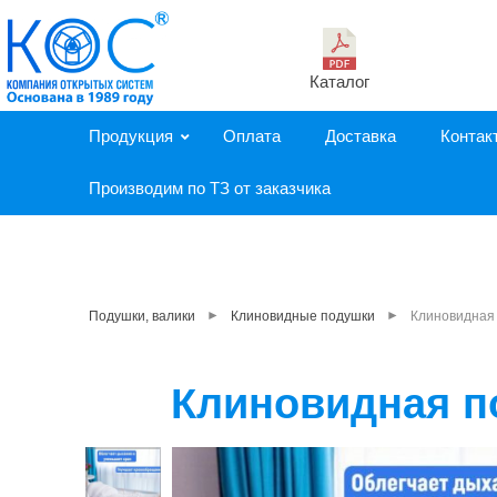
Каталог
Продукция
Оплата
Доставка
Контак
Производим по ТЗ от заказчика
►
►
Подушки, валики
Клиновидные подушки
Клиновидная 
Клиновидная п