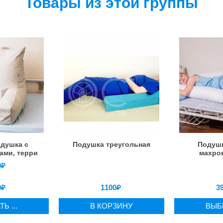
Товары из этой группы
одушка с
Подушка треугольная
Подушк
ами, терри
махров
0
₽
0
₽
1100
₽
3
Ь ...
В КОРЗИНУ
ВЫБР