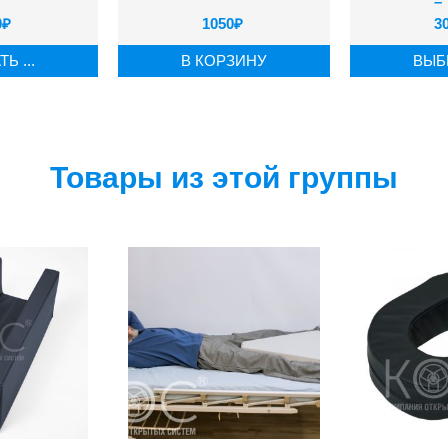
–
0
₽
1050
₽
3
Ь ...
В КОРЗИНУ
ВЫБР
Товары из этой группы