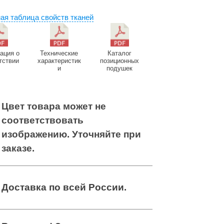
ая таблица свойств тканей
Позиционная
Позиционная
подушка под
подушка под
ногу
ногу
ация о
Технические
Каталог
тствии
характеристик
позиционных
и
подушек
Подушка-
Подушка-
гнездо,
гнездо,
махровая
Цвет товара может не
махровая
ткань
ткань
соответствовать
изображению. Уточняйте при
заказе.
Доставка по всей России
.