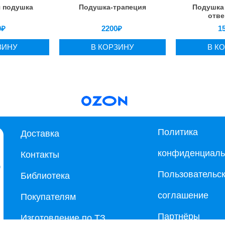
я подушка
Подушка-трапеция
Подушка 
отве
0
₽
2200
₽
1
ЗИНУ
В КОРЗИНУ
В К
Политика
Доставка
конфиденциаль
Контакты
Пользовательс
Библиотека
соглашение
Покупателям
Партнёры
Изготовление по ТЗ