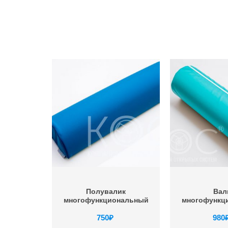
Полувалик
Вал
многофункциональный
многофункц
750
₽
980