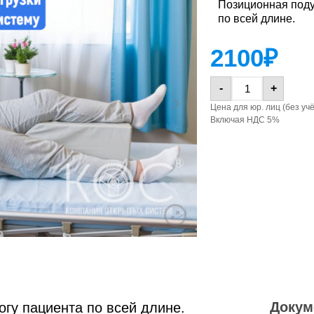
Позиционная поду
по всей длине.
2100
₽
Подушка-
Подушка
Подушка-
подкова для
-
+
Подушка
треугольная
подкова для
шеи
треугольная
шеи
Цена для юр. лиц (без уч
Включая НДС 5%
Подушка-
Подушка-
Подушка-
Подушка-
бустер на
ограничитель
бустер на
ограничитель
стул
прямоугольная
стул
прямоугольная
Подушка для
Подушка для
забора крови,
Тоннельная
забора крови,
съёмный
Тоннельная
подушка
съёмный
чехол на
подушка
чехол на
молнии
молнии
Докум
гу пациента по всей длине.