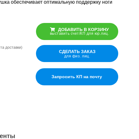
шка обеспечивает оптимальную поддержку ноги
ДОБАВИТЬ В КОРЗИНУ
Подушка
выставить счет/КП для юр.лиц.
Подушка
«Косточка»
«Косточка»
универсальная
универсальная
ёта доставки)
СДЕЛАТЬ ЗАКАЗ
для физ. лиц.
Подушка-
Подушка-
Запросить КП на почту
разделитель
разделитель
для ног
для ног
Подушка для
Подушка для
переворачивания
переворачивания
енты