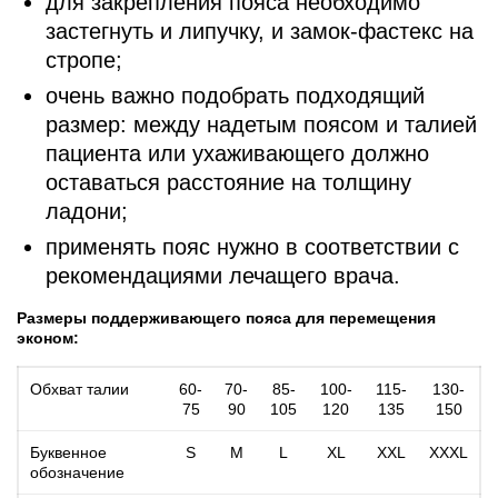
для закрепления пояса необходимо
застегнуть и липучку, и замок-фастекс на
стропе;
очень важно подобрать подходящий
размер: между надетым поясом и талией
пациента или ухаживающего должно
оставаться расстояние на толщину
ладони;
применять пояс нужно в соответствии с
рекомендациями лечащего врача.
Размеры поддерживающего пояса для перемещения
эконом:
Обхват талии
60-
70-
85-
100-
115-
130-
75
90
105
120
135
150
Буквенное
S
M
L
XL
XXL
XXXL
обозначение