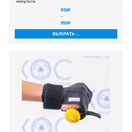
инсульта
830
₽
–
950
₽
ВЫБРАТЬ ...