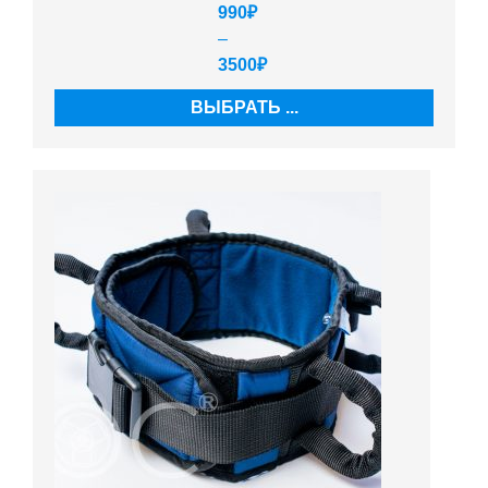
990
₽
–
3500
₽
ВЫБРАТЬ ...